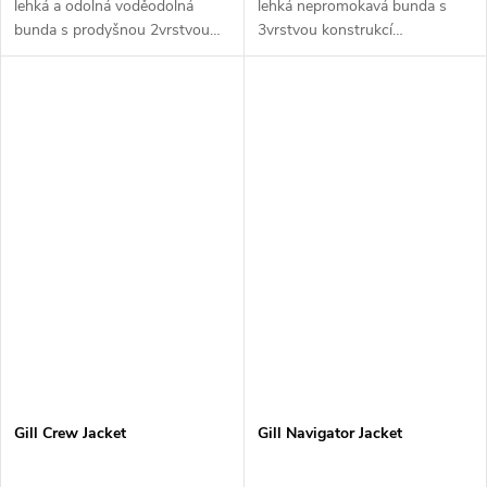
lehká a odolná voděodolná
lehká nepromokavá bunda s
bunda s prodyšnou 2vrstvou
3vrstvou konstrukcí
membránou XPLORE®, ideální
XPLORE+®, která nabízí
pro každodenní použití i pobyt
spolehlivou ochranu,
u vody.
prodyšnost a maximální volnost
pohybu při aktivním...
Gill Crew Jacket
Gill Navigator Jacket