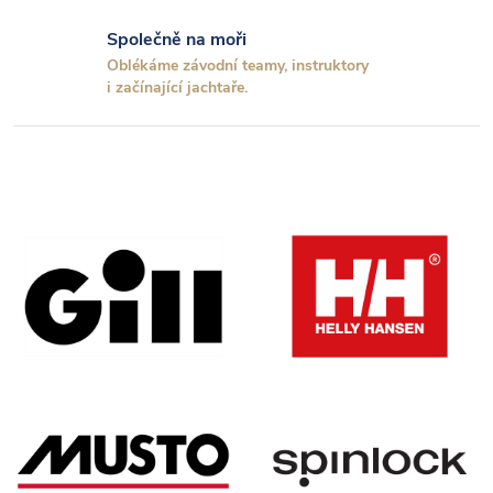
c
Společně na moři
í
Oblékáme závodní teamy, instruktory
p
i začínající jachtaře.
r
v
k
y
v
ý
p
i
s