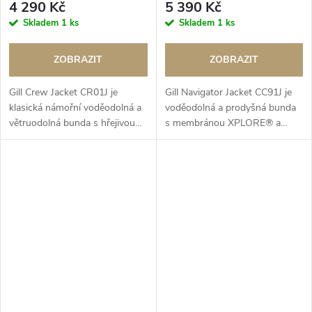
4 290 Kč
5 390 Kč
Skladem
1 ks
Skladem
1 ks
ZOBRAZIT
ZOBRAZIT
Gill Crew Jacket CR01J je
Gill Navigator Jacket CC91J je
klasická námořní voděodolná a
voděodolná a prodyšná bunda
větruodolná bunda s hřejivou
s membránou XPLORE® a
fleecovou podšívkou, ideální
hřejivou fleecovou podšívkou
pro každodenní nošení.
odolnou proti žmolkování,
ideální do proměnlivého počasí.