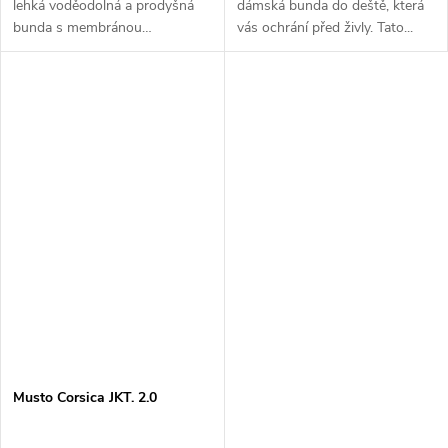
lehká voděodolná a prodyšná
dámská bunda do deště, která
bunda s membránou
vás ochrání před živly. Tato...
XPLORE®, ideální pro jachting i
každodenní nošení v
proměnlivém počasí.
Musto Corsica JKT. 2.0