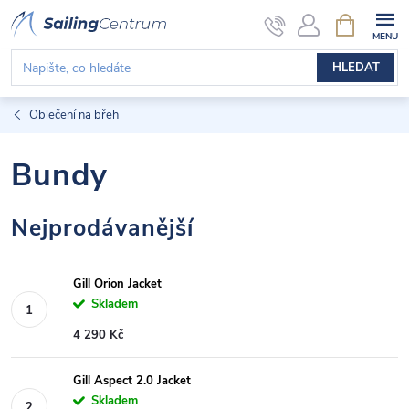
Přejít
NÁKUPNÍ
KOŠÍK
na
obsah
HLEDAT
Oblečení na břeh
Bundy
Nejprodávanější
Gill Orion Jacket
Skladem
4 290 Kč
Gill Aspect 2.0 Jacket
Skladem