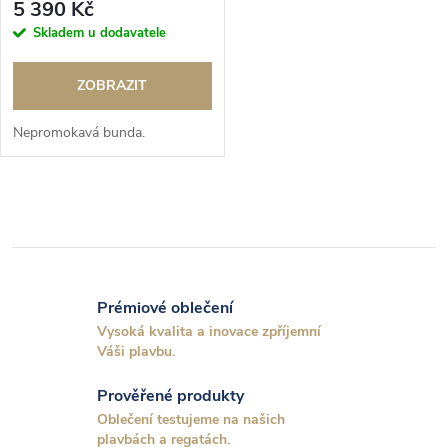
5 390 Kč
Skladem u dodavatele
ZOBRAZIT
Nepromokavá bunda.
O
v
l
Prémiové oblečení
á
Vysoká kvalita a inovace zpříjemní
Váši plavbu.
d
Prověřené produkty
a
Oblečení testujeme na našich
plavbách a regatách.