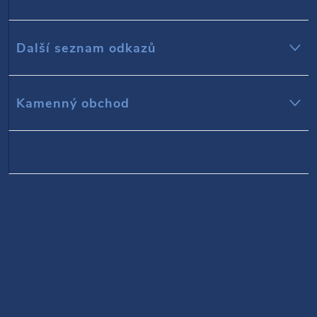
a
t
Další seznam odkazů
í
Kamenný obchod