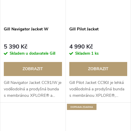
Gill Navigator Jacket W
Gill Pilot Jacket
5 390 Kč
4 990 Kč
Skladem u dodavatele Gill
Skladem
1 ks
ZOBRAZIT
ZOBRAZIT
Gill Navigator Jacket CC91JW je
Gill Pilot Jacket CC90J je lehká
voděodolná a prodyšná bunda
voděodolná a prodyšná bunda
s membránou XPLORE® a
s membránou XPLORE®,
hřejivou fleecovou podšívkou
ideální pro jachting i
odolnou proti žmolkování,
každodenní nošení v
ZDARMA
ideální do proměnlivého počasí.
proměnlivém počasí.