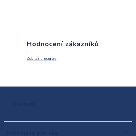
u
Hodnocení zákazníků
Zobrazit recenze
Z
Kontakt
á
p
Informace pro vás