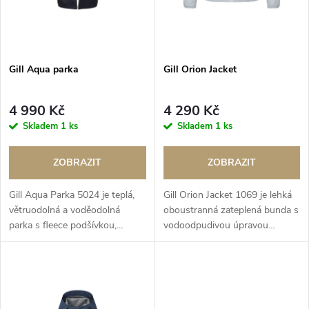
p
p
r
r
o
Gill Aqua parka
Gill Orion Jacket
o
d
4 990 Kč
4 290 Kč
d
Skladem
1 ks
Skladem
1 ks
u
u
ZOBRAZIT
ZOBRAZIT
k
k
Gill Aqua Parka 5024 je teplá,
Gill Orion Jacket 1069 je lehká
t
větruodolná a voděodolná
oboustranná zateplená bunda s
t
parka s fleece podšívkou,
vodoodpudivou úpravou
ů
ideální pro převlékání i ochranu
SHIELD®, která poskytuje
ů
před chladem na vodě i na
tepelný komfort a ochranu při
břehu.
jachtingu, outdoorových
aktivitách i...