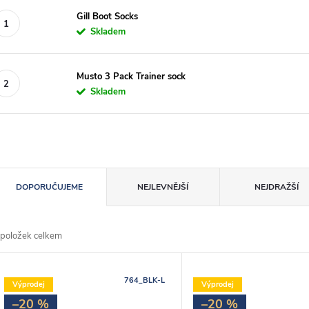
Gill Boot Socks
Skladem
Musto 3 Pack Trainer sock
Skladem
Ř
DOPORUČUJEME
NEJLEVNĚJŠÍ
NEJDRAŽŠÍ
a
položek celkem
z
V
e
764_BLK-L
Výprodej
Výprodej
ý
–20 %
–20 %