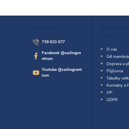
i
Z
Kontakt
Informac
á
vás
739 633 077
p
O nás
Facebook @sailingce
Gill membrán
ntrum
a
Doprava a p
Youtube @sailingcent
Půjčovna
t
rum
Tabulky velik
Kontakty a 
í
OP
GDPR