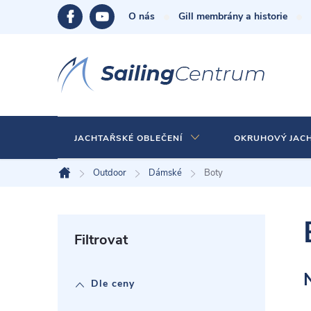
Přejít
O nás
Gill membrány a historie
na
obsah
JACHTAŘSKÉ OBLEČENÍ
OKRUHOVÝ JAC
Outdoor
Dámské
Boty
Domů
P
o
Dle ceny
s