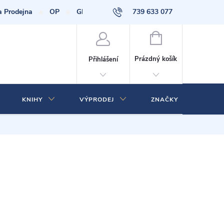
a Prodejna
OP
GDPR
739 633 077
NÁKUPNÍ
KOŠÍK
Prázdný košík
Přihlášení
KNIHY
VÝPRODEJ
ZNAČKY