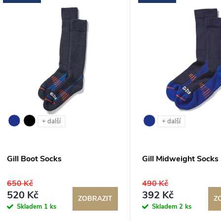
n
p
p
s
r
p
o
r
+ další
+ další
d
o
u
Gill Boot Socks
Gill Midweight Socks
d
k
650 Kč
490 Kč
u
520 Kč
392 Kč
t
ZOBRAZIT
Z
Skladem
1 ks
Skladem
2 ks
k