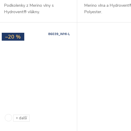
ů
Podkolenky z Merino vlny s
Merino vlna a Hydrovent
t
Hydrovent® vlákny.
Polyester.
ů
86039_WHI-L
–20 %
+ další