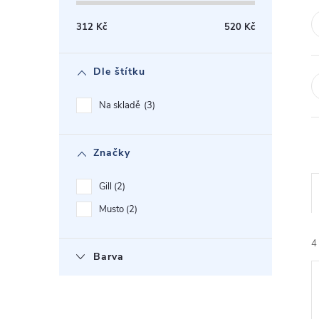
t
312
Kč
520
Kč
r
Dle štítku
a
Na skladě
3
n
Značky
n
Gill
2
í
Musto
2
p
4
Barva
a
n