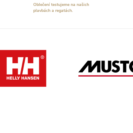
Oblečení testujeme na našich
a
plavbách a regatách.
c
p
r
v
k
y
v
ý
p