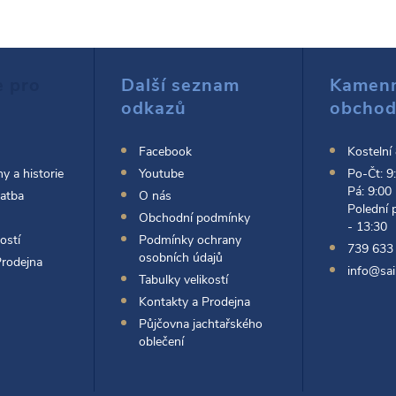
s
e pro
Další seznam
Kamen
u
odkazů
obcho
Facebook
Kostelní
y a historie
Youtube
Po-Čt: 9
Pá: 9:00
latba
O nás
Polední 
Obchodní podmínky
- 13:30
ostí
Podmínky ochrany
739 633
osobních údajů
Prodejna
info@sai
Tabulky velikostí
Kontakty a Prodejna
Půjčovna jachtařského
oblečení