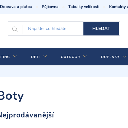
Doprava a platba
Půjčovna
Tabulky velikostí
Kontakty 
HLEDAT
HTING
DĚTI
OUTDOOR
DOPLŇKY
Boty
Nejprodávanější