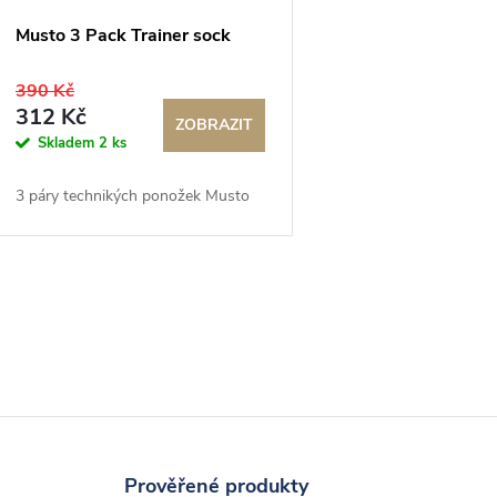
Musto 3 Pack Trainer sock
390 Kč
312 Kč
ZOBRAZIT
Skladem
2 ks
3 páry technikých ponožek Musto
O
v
á
Prověřené produkty
d