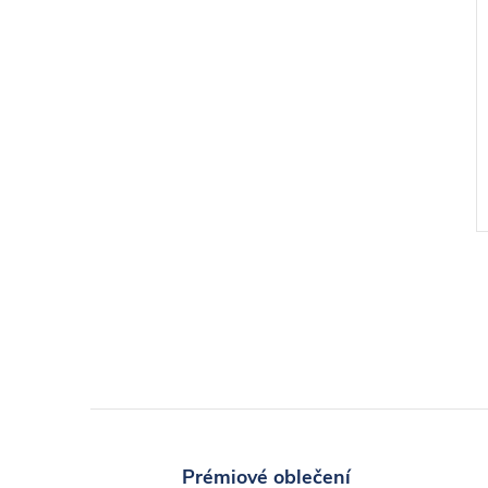
l
Prémiové oblečení