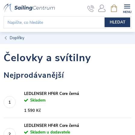
Přejít
NÁKUPNÍ
KOŠÍK
na
obsah
HLEDAT
Doplňky
Čelovky a svítilny
Nejprodávanější
LEDLENSER HF6R Core černá
Skladem
1 590 Kč
LEDLENSER HF4R Core černá
Skladem u dodavatele