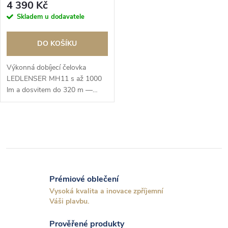
4 390 Kč
Skladem u dodavatele
DO KOŠÍKU
Výkonná dobíjecí čelovka
LEDLENSER MH11 s až 1000
lm a dosvitem do 320 m —
ideální pro outdoor, kempování
i náročnou práci v noci.
O
v
l
Prémiové oblečení
á
Vysoká kvalita a inovace zpříjemní
Váši plavbu.
d
Prověřené produkty