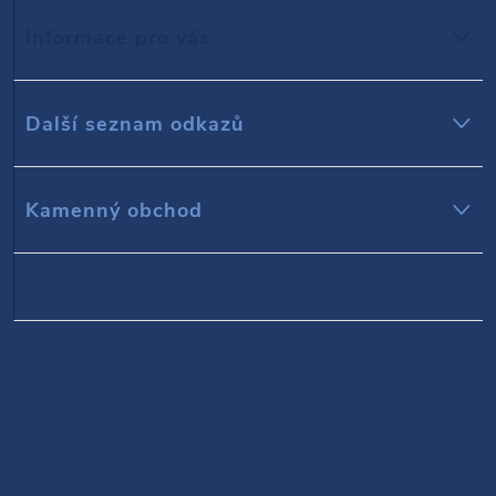
p
Informace pro vás
a
t
Další seznam odkazů
í
Kamenný obchod