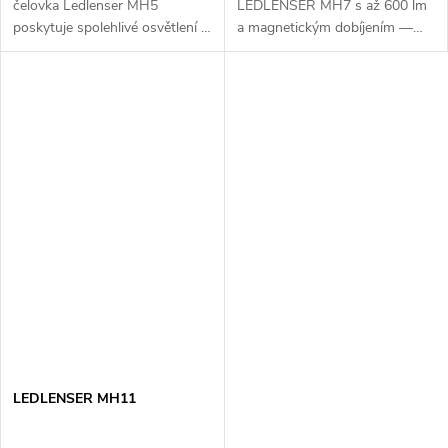
čelovka Ledlenser MH5
LEDLENSER MH7 s až 600 lm
poskytuje spolehlivé osvětlení s
a magnetickým dobíjením —
dlouhou výdrží — ideální pro
ideální pro outdoor, kempování
outdoor, kempování i práci v
i noční práci.
noci.
LEDLENSER MH11