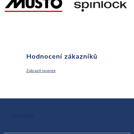
i
s
u
Hodnocení zákazníků
Zobrazit recenze
Z
Kontakt
á