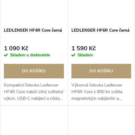
p
p
r
r
o
LEDLENSER HF4R Core černá
LEDLENSER HF6R Core černá
o
d
1 090 Kč
1 590 Kč
d
Skladem u dodavatele
Skladem
u
u
DO KOŠÍKU
DO KOŠÍKU
k
k
Kompaktní čelovka Ledlenser
Výkonná čelovka Ledlenser
t
HF4R Core nabízí silný světelný
HF6R Core s 800 lm světla,
t
výkon, USB-C nabíjení a nízkou
magnetickým nabíjením a
ů
hmotnost pro každodenní
krytím IP68 poskytuje
ů
outdoor i práci.
spolehlivý výkon i v náročných
podmínkách.