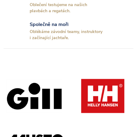
a
Oblečení testujeme na našich
plavbách a regatách.
c
Společně na moři
í
Oblékáme závodní teamy, instruktory
p
i začínající jachtaře.
r
v
k
y
v
ý
p