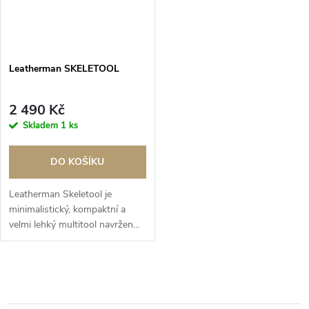
Leatherman SKELETOOL
2 490 Kč
Skladem
1 ks
DO KOŠÍKU
Leatherman Skeletool je
minimalistický, kompaktní a
velmi lehký multitool navržen
pro každodenní používání.
O