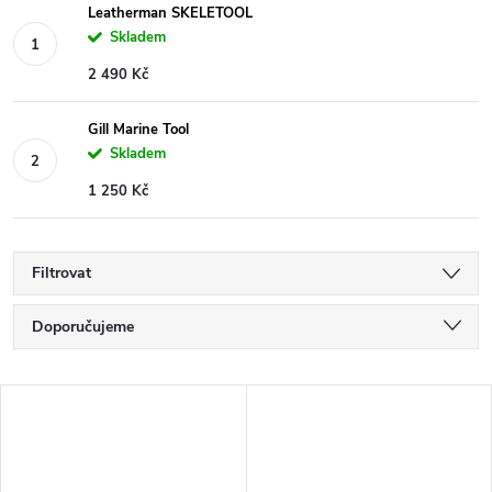
Leatherman SKELETOOL
Skladem
2 490 Kč
Gill Marine Tool
Skladem
1 250 Kč
Filtrovat
Ř
Doporučujeme
a
Nejlevnější
V
Nejdražší
z
ý
Nejprodávanější