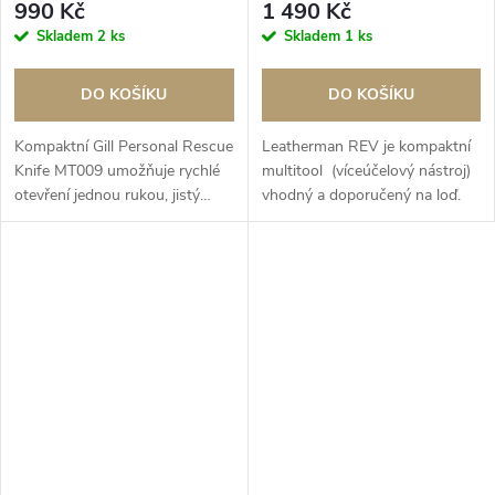
990 Kč
1 490 Kč
Skladem
2 ks
Skladem
1 ks
DO KOŠÍKU
DO KOŠÍKU
Kompaktní Gill Personal Rescue
Leatherman REV je kompaktní
Knife MT009 umožňuje rychlé
multitool (víceúčelový nástroj)
otevření jednou rukou, jistý
vhodný a doporučený na loď.
úchop a spolehlivé přeříznutí
lana v nouzi – nezbytný
bezpečnostní nástroj každého
jachtaře.