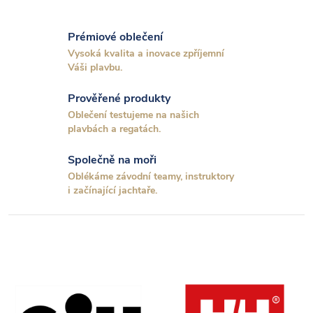
v
l
Prémiové oblečení
á
Vysoká kvalita a inovace zpříjemní
Váši plavbu.
d
Prověřené produkty
a
Oblečení testujeme na našich
plavbách a regatách.
c
Společně na moři
í
Oblékáme závodní teamy, instruktory
p
i začínající jachtaře.
r
v
k
y