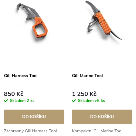
e
p
Abecedně
n
i
í
s
p
p
r
r
o
Gill Harness Tool
Gill Marine Tool
o
d
850 Kč
1 250 Kč
d
Skladem
2 ks
Skladem
>5 ks
u
u
DO KOŠÍKU
DO KOŠÍKU
k
k
Záchranný Gill Harness Tool
Kompaktní Gill Marine Tool