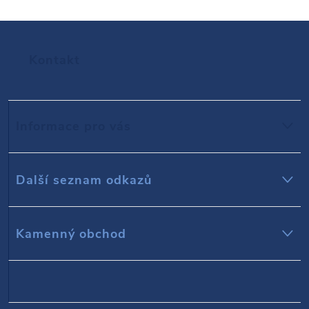
Z
Kontakt
á
p
Informace pro vás
a
t
Další seznam odkazů
í
Kamenný obchod