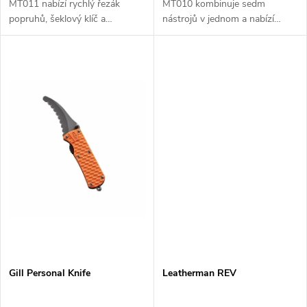
t
MT011 nabízí rychlý řezák
MT010 kombinuje sedm
t
popruhů, šeklový klíč a
nástrojů v jednom a nabízí
ů
bezpečný úchop – nezbytný
rychlý, bezpečný a snadno
ů
nástroj pro jachtaře, kteří chtějí
dostupný pomocník pro práci
jistotu na palubě.
na palubě i nouzové situace.
Gill Personal Knife
Leatherman REV