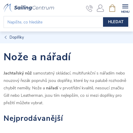
Přejít
NÁKUPNÍ
KOŠÍK
na
obsah
HLEDAT
Doplňky
Nože a nářadí
Jachtařský nůž
samostatný skládací, multifunkční s nářadím nebo
nouzový řezák popruhů jsou doplňky, které by na palubě rozhodně
chybět neměly. Nože a
nářadí
v prvotřídní kvalitě, nesoucí značku
Gill nebo Leatherman, jsou tím nejlepším, co si mezi doplňky pro
přežití můžete vybrat.
Nejprodávanější