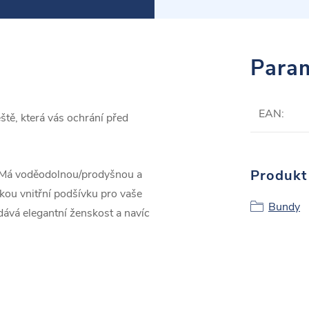
Param
EAN
:
ě, která vás ochrání před
Produkt 
. Má voděodolnou/prodyšnou a
kou vnitřní podšívku pro vaše
Bundy
dává elegantní ženskost a navíc