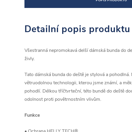
POPIS PRODUKTU
Detailní popis produktu
Všestranná nepromokavá delší dámská bunda do dešt
živly.
Tato dámská bunda do deště je stylová a pohodlná
větruodolnou technologii, kterou jsme známí, a měk
pohodlí. Délkou tříčtvrteční, této bundě do deště do
odolnost proti povětrnostním vlivům.
Funkce
• Ochrana HELLY TECH®