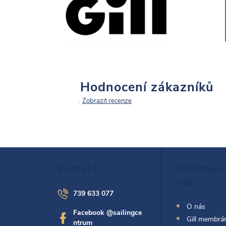
Hodnocení zákazníků
Zobrazit recenze
Z
Kontakt
Informac
á
vás
739 633 077
p
O nás
Facebook @sailingce
Gill membrán
ntrum