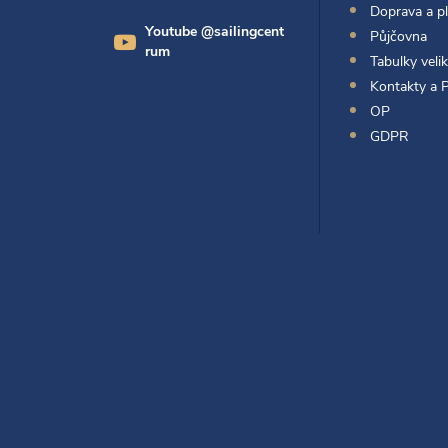
a
Doprava a p
Youtube @sailingcent
Půjčovna
t
rum
Tabulky velik
Kontakty a 
í
OP
GDPR