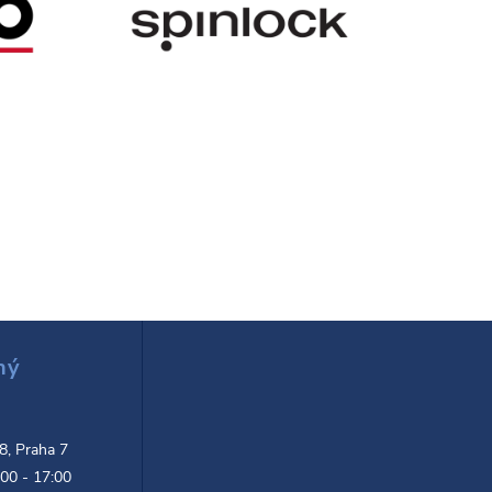
ný
d
 8, Praha 7
:00 - 17:00