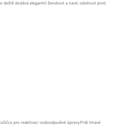
do deště dodává elegantní ženskost a navíc odolnost proti
sušičce pro reaktivaci vodoodpudivé úpravy,Prát tmavé