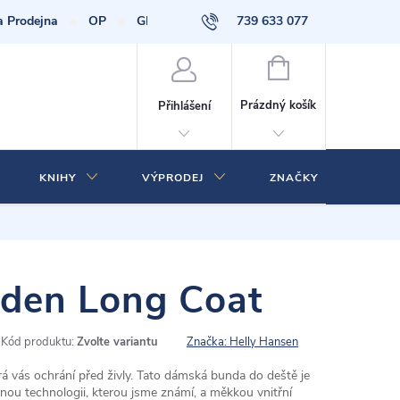
a Prodejna
OP
GDPR
739 633 077
NÁKUPNÍ
KOŠÍK
Prázdný košík
Přihlášení
KNIHY
VÝPRODEJ
ZNAČKY
den Long Coat
Kód produktu:
Zvolte variantu
Značka:
Helly Hansen
 vás ochrání před živly.
Tato dámská bunda do deště je
ou technologii, kterou jsme známí, a měkkou vnitřní