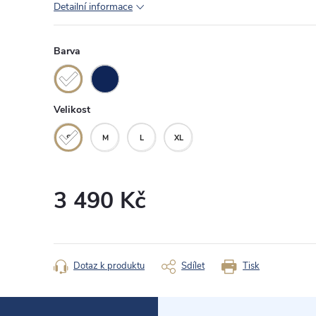
Detailní informace
Barva
Velikost
S
M
L
XL
3 490 Kč
Měrná
cena:
Dotaz k produktu
Sdílet
Tisk