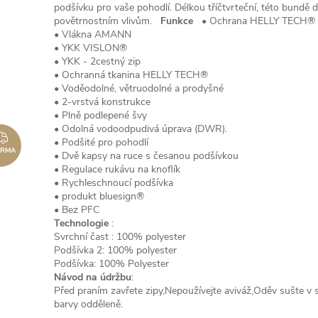
podšívku pro vaše pohodlí. Délkou tříčtvrteční, této bundě 
povětrnostním vlivům.
Funkce
• Ochrana HELLY TECH®
• Vlákna AMANN
• YKK VISLON®
• YKK - 2cestný zip
• Ochranná tkanina HELLY TECH®
• Voděodolné, větruodolné a prodyšné
• 2-vrstvá konstrukce
• Plně podlepené švy
• Odolná vodoodpudivá úprava (DWR).
ZDARMA
• Podšité pro pohodlí
ARMA
• Dvě kapsy na ruce s česanou podšívkou
• Regulace rukávu na knoflík
• Rychleschnoucí podšívka
• produkt bluesign®
• Bez PFC
Technologie
:
Svrchní čast : 100% polyester
Podšívka 2: 100% polyester
Podšívka: 100% Polyester
Návod na údržbu
:
Před praním zavřete zipy,Nepoužívejte aviváž,Oděv sušte v 
barvy odděleně.