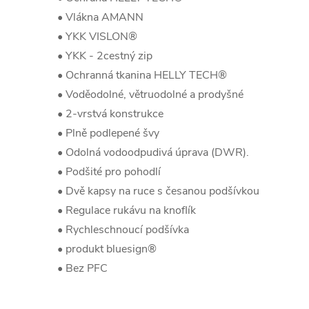
• Vlákna AMANN
• YKK VISLON®
• YKK - 2cestný zip
• Ochranná tkanina HELLY TECH®
• Voděodolné, větruodolné a prodyšné
• 2-vrstvá konstrukce
• Plně podlepené švy
• Odolná vodoodpudivá úprava (DWR).
• Podšité pro pohodlí
• Dvě kapsy na ruce s česanou podšívkou
• Regulace rukávu na knoflík
• Rychleschnoucí podšívka
• produkt bluesign®
• Bez PFC