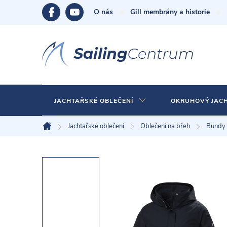
Přejít
O nás
Gill membrány a historie
na
obsah
JACHTAŘSKÉ OBLEČENÍ
OKRUHOVÝ JAC
Jachtařské oblečení
Oblečení na břeh
Bundy
Domů