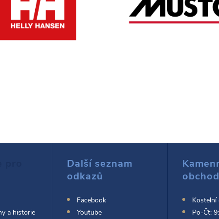
e pro
Další seznam
Kamen
odkazů
obcho
Facebook
Kostelní
y a historie
Youtube
Po-Čt: 9