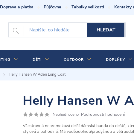
Doprava a platba
Půjčovna
Tabulky velikostí
Kontakty 
HLEDAT
HTING
DĚTI
OUTDOOR
DOPLŇKY
Helly Hansen W Aden Long Coat
Helly Hansen W A
Podrobnosti hodnocení
Neohodnoceno
Všestranná nepromokavá delší dámská bunda do deště, která
stylová a pohodlná. Má voděodolnou/prodyšnou a větruodoln