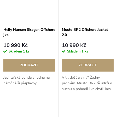
Helly Hansen Skagen Offshore
Musto BR2 Offshore Jacket
jkt.
2.0
10 990 Kč
10 990 Kč
Skladem
1 ks
Skladem
1 ks
ZOBRAZIT
ZOBRAZIT
Jachtařská bunda vhodná na
Vítr, déšť a vlny? Žádný
náročnější přeplavby.
problém. Musto BR2 tě udrží v
suchu a pohodlí i ve chvíli, kdy
běžné bundy selhávají. Ideální
na charter i náročnější plavby.