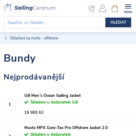
Přejít
NÁKUPNÍ
KOŠÍK
na
obsah
HLEDAT
Oblečení na moře - offshore
Bundy
Nejprodávanější
Gill Men´s Ocean Sailing Jacket
Skladem u dodavatele Gill
19 900 Kč
Musto MPX Gore-Tex Pro Offshore Jacket 2.0
Skladem u dodavatele