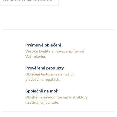
O
v
l
Prémiové oblečení
á
Vysoká kvalita a inovace zpříjemní
Váši plavbu.
d
Prověřené produkty
a
Oblečení testujeme na našich
plavbách a regatách.
c
Společně na moři
í
Oblékáme závodní teamy, instruktory
p
i začínající jachtaře.
r