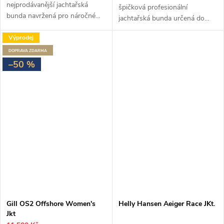
nejprodávanější jachtařská
špičková profesionální
bunda navržená pro náročné
jachtařská bunda určená do
offshore plavby. Díky 2vrstvé
extrémních podmínek na moři.
tkanině XPLORE® a ekologické
Výprodej
Nabízí maximální voděodolnost,
úpravě XPEL® nabízí 100%...
prodyšnost a odolnost vůči
ZDARMA
větru díky...
–50 %
Gill OS2 Offshore Women's
Helly Hansen Aeiger Race JKt.
Jkt