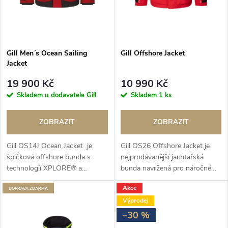
p
p
r
r
o
Gill Men´s Ocean Sailing
Gill Offshore Jacket
o
Jacket
d
19 900 Kč
10 990 Kč
d
Skladem u dodavatele Gill
Skladem
1 ks
u
u
ZOBRAZIT
ZOBRAZIT
k
k
Gill OS14J Ocean Jacket je
Gill OS26 Offshore Jacket je
t
špičková offshore bunda s
nejprodávanější jachtařská
t
technologií XPLORE® a
bunda navržená pro náročné
ů
XPEL®, navržená pro maximální
offshore plavby. Díky 2vrstvé
ů
Akce
ochranu a komfort v
ZDARMA
tkanině XPLORE® a ekologické
Výprodej
extrémních podmínkách na
úpravě XPEL® nabízí 100%...
moři.
–30 %