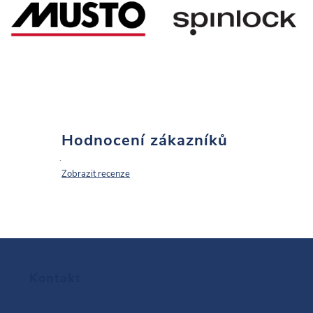
Hodnocení zákazníků
Zobrazit recenze
Z
Kontakt
á