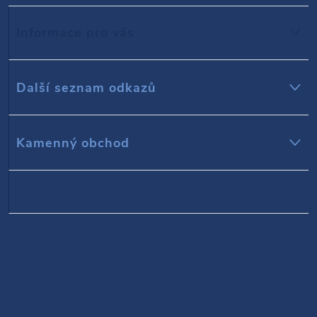
p
Informace pro vás
a
t
Další seznam odkazů
í
Kamenný obchod