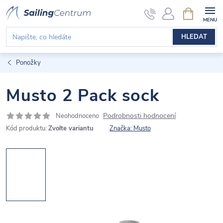
Přejít
NÁKUPNÍ
KOŠÍK
na
obsah
HLEDAT
Ponožky
Musto 2 Pack sock
Podrobnosti hodnocení
Neohodnoceno
Kód produktu:
Zvolte variantu
Značka:
Musto