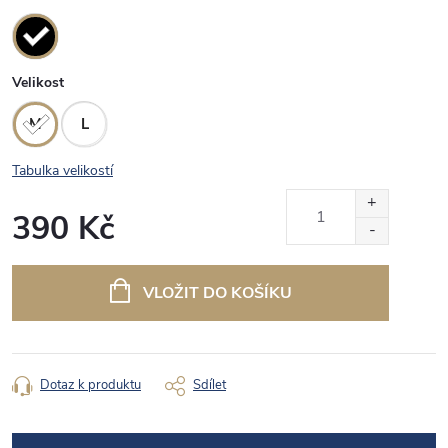
Velikost
M
L
Tabulka velikostí
390 Kč
Měrná
cena:
VLOŽIT DO KOŠÍKU
Dotaz k produktu
Sdílet