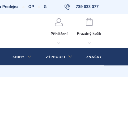
a Prodejna
OP
GDPR
739 633 077
NÁKUPNÍ
KOŠÍK
Prázdný košík
Přihlášení
KNIHY
VÝPRODEJ
ZNAČKY