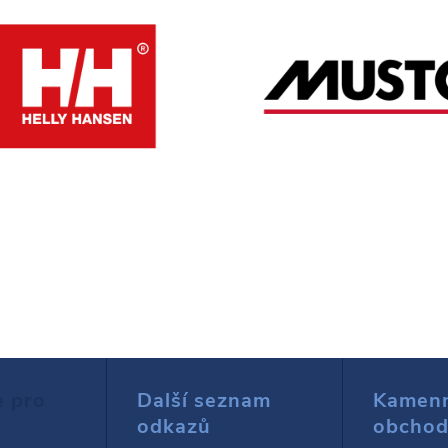
e pro
Další seznam
Kamen
odkazů
obcho