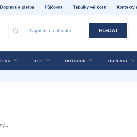
Doprava a platba
Půjčovna
Tabulky velikostí
Kontakty 
HLEDAT
HTING
DĚTI
OUTDOOR
DOPLŇKY
y...