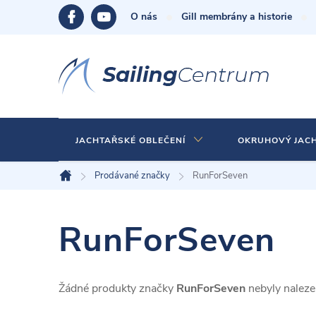
Přejít
O nás
Gill membrány a historie
na
obsah
JACHTAŘSKÉ OBLEČENÍ
OKRUHOVÝ JAC
Prodávané značky
RunForSeven
Domů
RunForSeven
Žádné produkty značky
RunForSeven
nebyly nalezen