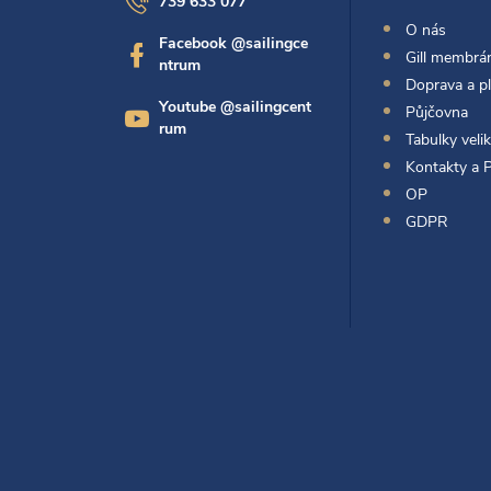
739 633 077
p
O nás
Facebook @sailingce
Gill membrán
ntrum
a
Doprava a p
Youtube @sailingcent
Půjčovna
t
rum
Tabulky velik
Kontakty a 
í
OP
GDPR