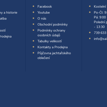
Facebook
Kostelní
y a historie
Youtube
Po-Čt: 9
Pá: 9:00
latba
O nás
Polední 
Obchodní podmínky
- 13:30
ostí
Podmínky ochrany
739 633
osobních údajů
Prodejna
info@sai
Tabulky velikostí
Kontakty a Prodejna
Půjčovna jachtařského
oblečení