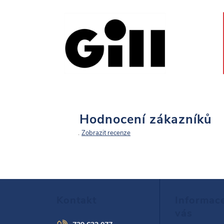
Hodnocení zákazníků
Zobrazit recenze
Z
Kontakt
Informac
á
vás