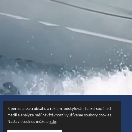
Copyright 2026
SailingCentrum.cz
. Všechna práva vyhrazena.
K personalizaci obsahu a reklam, poskytování funkcí sociálních
médií a analýze naší návštěvnosti využíváme soubory cookies.
Vytvořil Shoptet
Nastavit cookies můžete
zde
.