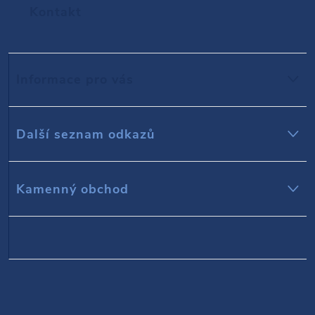
Kontakt
á
p
Informace pro vás
a
t
Další seznam odkazů
í
Kamenný obchod