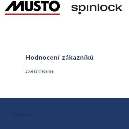
Hodnocení zákazníků
Zobrazit recenze
Z
Kontakt
á