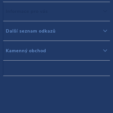
p
Informace pro vás
a
t
Další seznam odkazů
í
Kamenný obchod