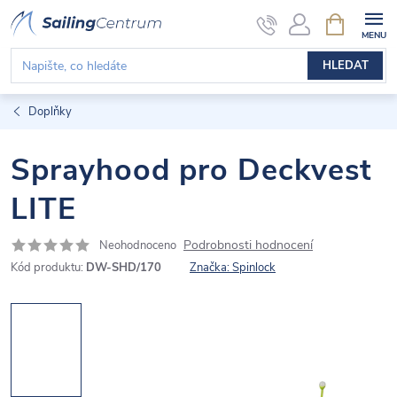
Přejít
NÁKUPNÍ
KOŠÍK
na
obsah
HLEDAT
Doplňky
Sprayhood pro Deckvest
LITE
Podrobnosti hodnocení
Neohodnoceno
Kód produktu:
DW-SHD/170
Značka:
Spinlock