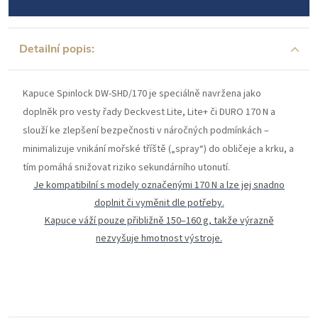
Detailní popis:
Kapuce Spinlock DW-SHD/170 je speciálně navržena jako
doplněk pro vesty řady Deckvest Lite, Lite+ či DURO 170 N a
slouží ke zlepšení bezpečnosti v náročných podmínkách –
minimalizuje vnikání mořské tříště („spray“) do obličeje a krku, a
tím pomáhá snižovat riziko sekundárního utonutí.
Je kompatibilní s modely označenými 170 N a lze jej snadno
doplnit či vyměnit dle potřeby.
Kapuce váží pouze přibližně 150–160 g, takže výrazně
nezvyšuje hmotnost výstroje.