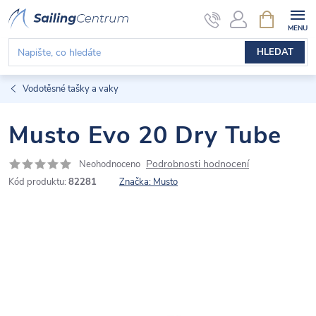
Přejít
NÁKUPNÍ
KOŠÍK
na
obsah
HLEDAT
Vodotěsné tašky a vaky
Musto Evo 20 Dry Tube
Podrobnosti hodnocení
Neohodnoceno
Kód produktu:
82281
Značka:
Musto