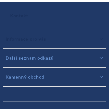
Z
Kontakt
á
p
Informace pro vás
a
t
Další seznam odkazů
í
Kamenný obchod