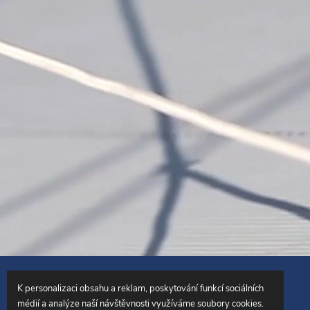
Copyright 2026
SailingCentrum.cz
. Všechna práva vyhrazena.
K personalizaci obsahu a reklam, poskytování funkcí sociálních
médií a analýze naší návštěvnosti využíváme soubory cookies.