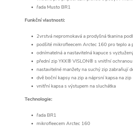
řada Musto BR1
Funkční vlastnosti:
2vrstvá nepromokavá a prodyšná tkanina podle
podšité mikrofleecem Arctec 160 pro teplo a 
odnímatelná a nastavitelná kapuce s vyztužený
přední zip YKK® VISLON® s vnitřní ochranou z
nastavitelné manžety na suchý zip zabraňují deš
dvě boční kapsy na zip a náprsní kapsa na zip
vnitřní kapsa s výstupem na sluchátka
Technologie:
řada BR1
mikrofleecem Arctec 160