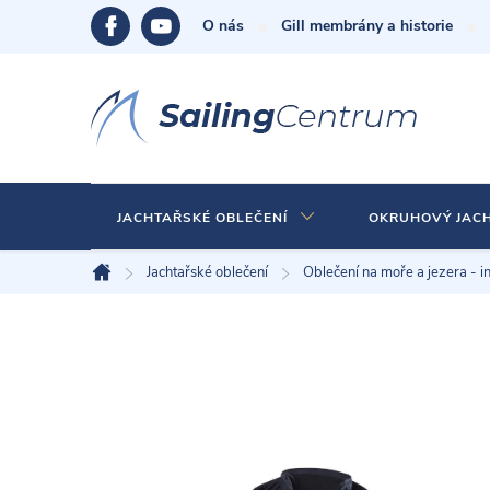
Přejít
O nás
Gill membrány a historie
na
obsah
JACHTAŘSKÉ OBLEČENÍ
OKRUHOVÝ JAC
Jachtařské oblečení
Oblečení na moře a jezera - i
Domů