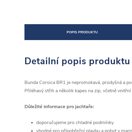
POPIS PRODUKTU
Detailní popis produktu
Bunda Corsica BR1 je nepromokavá, prodyšná a podši
Přiléhavý střih a několik kapes na zip, včetně vnitř
Důležité informace pro jachtaře:
doporučujeme pro chladné podmínky
vhodné pro přípobřežní plavbu a pobyt v mari