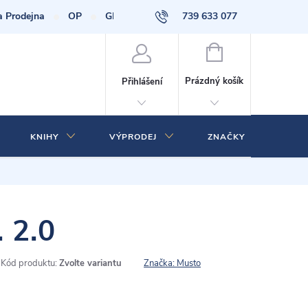
a Prodejna
OP
GDPR
739 633 077
NÁKUPNÍ
KOŠÍK
Prázdný košík
Přihlášení
KNIHY
VÝPRODEJ
ZNAČKY
 2.0
Kód produktu:
Zvolte variantu
Značka:
Musto