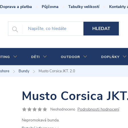
Doprava a platba
Půjčovna
Tabulky velikostí
Kontakty 
HLEDAT
HTING
DĚTI
OUTDOOR
DOPLŇKY
nshore
Bundy
Musto Corsica JKT. 2.0
Musto Corsica JKT.
Podrobnosti hodnocení
Neohodnoceno
Nepromokavá bunda.