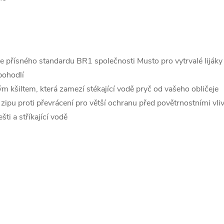
 přísného standardu BR1 společnosti Musto pro vytrvalé lijáky
pohodlí
m kšiltem, která zamezí stékající vodě pryč od vašeho obličeje
ipu proti převrácení pro větší ochranu před povětrnostními vli
ti a stříkající vodě