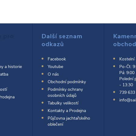
e pro
Další seznam
Kamen
odkazů
obcho
Facebook
Kostelní
y a historie
Youtube
Po-Čt: 9
Pá: 9:00
latba
O nás
Polední 
Obchodní podmínky
- 13:30
ostí
Podmínky ochrany
739 633
osobních údajů
Prodejna
info@sai
Tabulky velikostí
Kontakty a Prodejna
Půjčovna jachtařského
oblečení