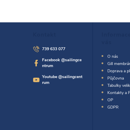
Z
Kontakt
Informac
á
vás
739 633 077
p
O nás
Facebook @sailingce
Gill membrán
ntrum
a
Doprava a p
Youtube @sailingcent
Půjčovna
t
rum
Tabulky velik
Kontakty a 
í
OP
GDPR