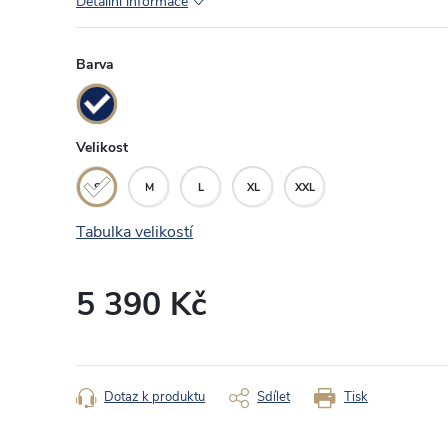
Detailní informace
Barva
Velikost
S
M
L
XL
XXL
Tabulka velikostí
5 390 Kč
Měrná
cena:
Dotaz k produktu
Sdílet
Tisk