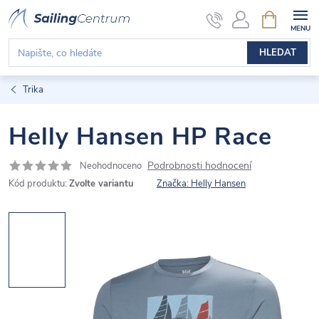
Přejít
NÁKUPNÍ
KOŠÍK
na
obsah
HLEDAT
Trika
Helly Hansen HP Race
Podrobnosti hodnocení
Neohodnoceno
Kód produktu:
Zvolte variantu
Značka:
Helly Hansen