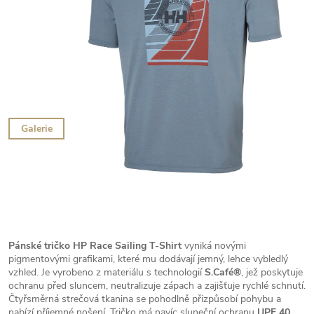
Galerie
Pánské tričko HP Race Sailing T-Shirt
vyniká novými
pigmentovými grafikami, které mu dodávají jemný, lehce vybledlý
vzhled. Je vyrobeno z materiálu s technologií
S.Café®
, jež poskytuje
ochranu před sluncem, neutralizuje zápach a zajišťuje rychlé schnutí.
Čtyřsměrná strečová tkanina se pohodlně přizpůsobí pohybu a
nabízí příjemné nošení. Tričko má navíc sluneční ochranu
UPF 40
.