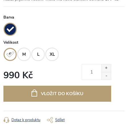
Barva
Velikost
S
M
L
XL
990 Kč
Měrná
cena:
VLOŽIT DO KOŠÍKU
Dotaz k produktu
Sdílet