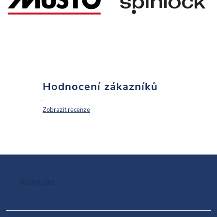
Hodnocení zákazníků
Zobrazit recenze
Z
Kontakt
á
p