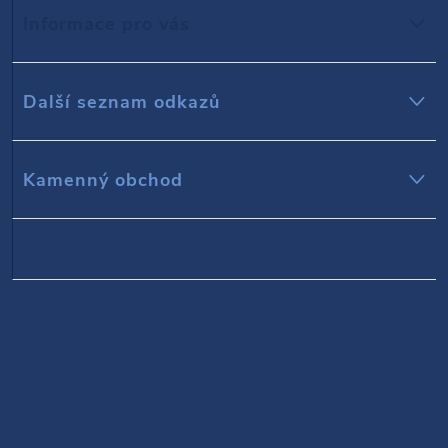
Informace pro vás
a
t
Další seznam odkazů
í
Kamenný obchod