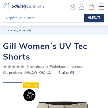
Přejít
NÁKUPNÍ
KOŠÍK
na
obsah
HLEDAT
Kraťasy a kalhoty
Gill Women´s UV Tec
Shorts
Podrobnosti hodnocení
Neohodnoceno
Kód produktu:
UV012W_KHA-12
Značka:
Gill
Výprodej