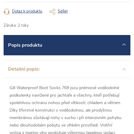
Dotaz k produktu
Sdílet
Záruka
:
2 roky
Popis produktu
Detailní popis:
Gill Waterproof Boot Socks 769 jsou prémiové voděodolné
podkolenky navržené pro jachtaře a všechny, kteří potřebují
spolehlivou ochranu nohou před vlhkostí, chladem a větrem.
Díky třívrstvé konstrukci s voděodolnou, ale prodyšnou
membránou zůstávají nohy v suchu i při intenzivním pohybu
nebo dlouhodobém pobytu ve vlhkém prostředí. Vnitřní
vrstva z merino vlny poskytuje výbornou tepelnou izolaci,