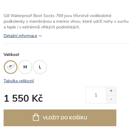
Gill Waterproof Boot Socks 769 jsou třívrstvé voděodolné
podkolenky s membránou a merino vlnou, které udrží nohy v suchu
a teple i v extrémně vlhkých podmínkách.
Detailní informace
Velikost
S
M
L
Tabulka velikostí
1 550 Kč
Měrná
cena:
VLOŽIT DO KOŠÍKU