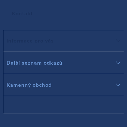
Z
Kontakt
á
p
Informace pro vás
a
t
Další seznam odkazů
í
Kamenný obchod