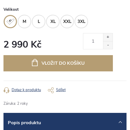
Velikost
S
M
L
XL
XXL
3XL
2 990 Kč
Měrná
cena:
VLOŽIT DO KOŠÍKU
Dotaz k produktu
Sdílet
Záruka
:
2 roky
Popis produktu