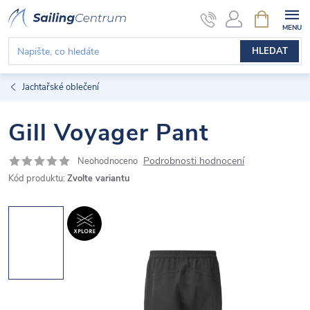
Přejít
NÁKUPNÍ
KOŠÍK
na
obsah
HLEDAT
Jachtařské oblečení
Gill Voyager Pant
Podrobnosti hodnocení
Neohodnoceno
Kód produktu:
Zvolte variantu