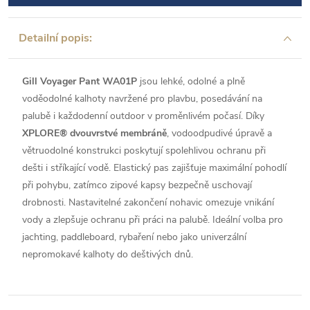
Detailní popis:
Gill Voyager Pant WA01P
jsou lehké, odolné a plně
voděodolné kalhoty navržené pro plavbu, posedávání na
palubě i každodenní outdoor v proměnlivém počasí. Díky
XPLORE® dvouvrstvé membráně
, vodoodpudivé úpravě a
větruodolné konstrukci poskytují spolehlivou ochranu při
dešti i stříkající vodě. Elastický pas zajišťuje maximální pohodlí
při pohybu, zatímco zipové kapsy bezpečně uschovají
drobnosti. Nastavitelné zakončení nohavic omezuje vnikání
vody a zlepšuje ochranu při práci na palubě. Ideální volba pro
jachting, paddleboard, rybaření nebo jako univerzální
nepromokavé kalhoty do deštivých dnů.