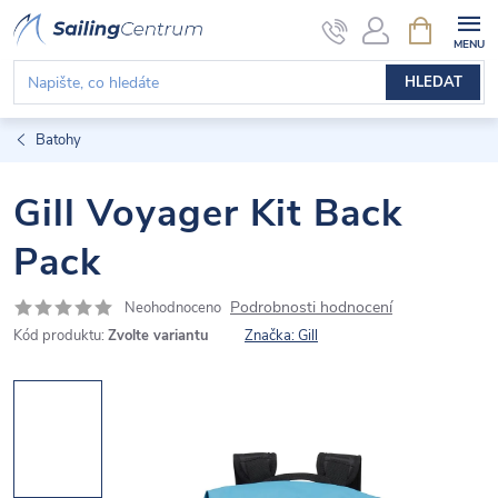
Přejít
NÁKUPNÍ
KOŠÍK
na
obsah
HLEDAT
Batohy
Gill Voyager Kit Back
Pack
Podrobnosti hodnocení
Neohodnoceno
Kód produktu:
Zvolte variantu
Značka:
Gill