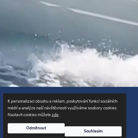
Copyright 2026
SailingCentrum.cz
. Všechna práva vyhrazena.
K personalizaci obsahu a reklam, poskytování funkcí sociálních
médií a analýze naší návštěvnosti využíváme soubory cookies.
Vytvořil Shoptet
Nastavit cookies můžete
zde
.
& upravil
Odmítnout
Souhlasím