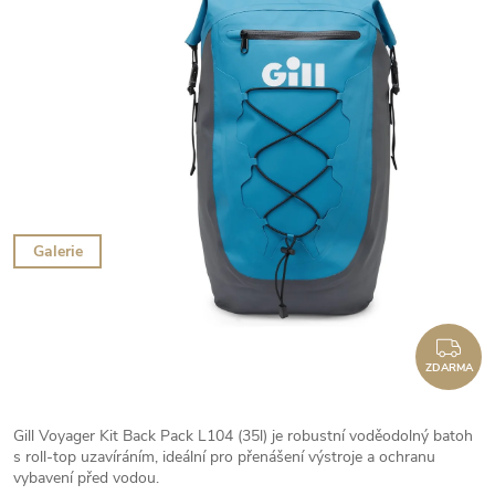
Galerie
ZD
ZDARMA
Gill Voyager Kit Back Pack L104 (35l) je robustní voděodolný batoh
s roll-top uzavíráním, ideální pro přenášení výstroje a ochranu
vybavení před vodou.