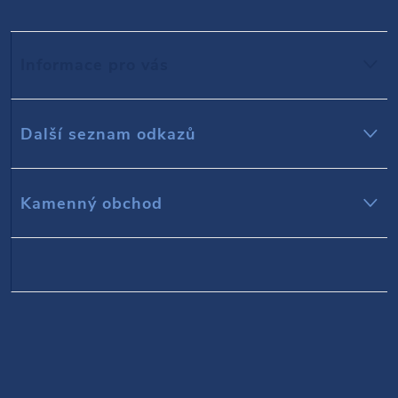
p
Informace pro vás
a
t
Další seznam odkazů
í
Kamenný obchod