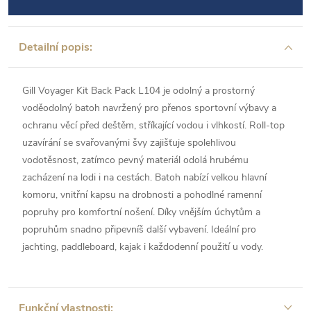
Detailní popis:
Gill Voyager Kit Back Pack L104 je odolný a prostorný
voděodolný batoh navržený pro přenos sportovní výbavy a
ochranu věcí před deštěm, stříkající vodou i vlhkostí. Roll-top
uzavírání se svařovanými švy zajišťuje spolehlivou
vodotěsnost, zatímco pevný materiál odolá hrubému
zacházení na lodi i na cestách. Batoh nabízí velkou hlavní
komoru, vnitřní kapsu na drobnosti a pohodlné ramenní
popruhy pro komfortní nošení. Díky vnějším úchytům a
popruhům snadno připevníš další vybavení. Ideální pro
jachting, paddleboard, kajak i každodenní použití u vody.
Funkční vlastnosti: