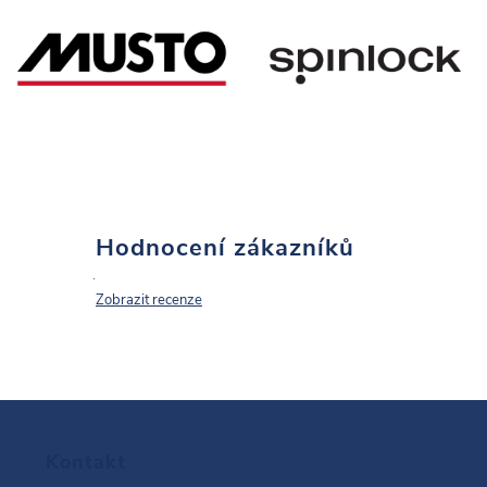
Hodnocení zákazníků
Zobrazit recenze
Z
Kontakt
á