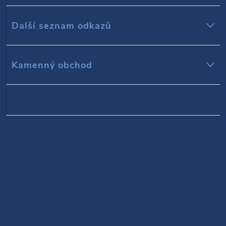
t
Další seznam odkazů
í
Kamenný obchod