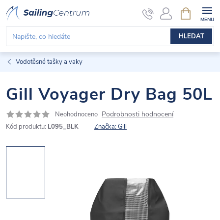
Přejít
NÁKUPNÍ
KOŠÍK
na
obsah
HLEDAT
Vodotěsné tašky a vaky
Gill Voyager Dry Bag 50L
Podrobnosti hodnocení
Neohodnoceno
Kód produktu:
L095_BLK
Značka:
Gill