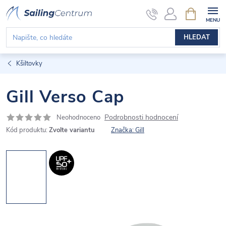
Přejít
NÁKUPNÍ
KOŠÍK
na
obsah
HLEDAT
Kšiltovky
Gill Verso Cap
Podrobnosti hodnocení
Neohodnoceno
Kód produktu:
Zvolte variantu
Značka:
Gill