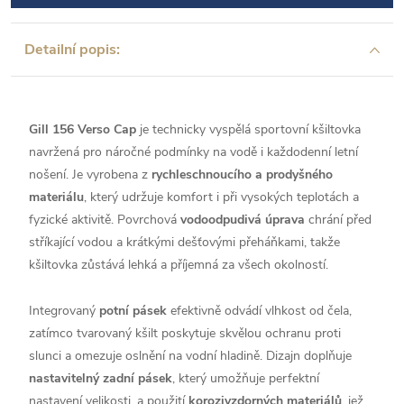
Detailní popis:
Gill 156 Verso Cap
je technicky vyspělá sportovní kšiltovka
navržená pro náročné podmínky na vodě i každodenní letní
nošení. Je vyrobena z
rychleschnoucího a prodyšného
materiálu
, který udržuje komfort i při vysokých teplotách a
fyzické aktivitě. Povrchová
vodoodpudivá úprava
chrání před
stříkající vodou a krátkými dešťovými přeháňkami, takže
kšiltovka zůstává lehká a příjemná za všech okolností.
Integrovaný
potní pásek
efektivně odvádí vlhkost od čela,
zatímco tvarovaný kšilt poskytuje skvělou ochranu proti
slunci a omezuje oslnění na vodní hladině. Dizajn doplňuje
nastavitelný zadní pásek
, který umožňuje perfektní
nastavení velikosti, a použití
korozivzdorných materiálů
, jež