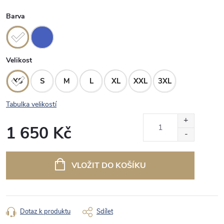
Barva
Velikost
XS
S
M
L
XL
XXL
3XL
Tabulka velikostí
1 650 Kč
Měrná
cena:
VLOŽIT DO KOŠÍKU
Dotaz k produktu
Sdílet