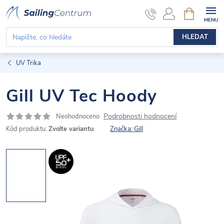
Přejít
NÁKUPNÍ
KOŠÍK
na
obsah
HLEDAT
UV Trika
Gill UV Tec Hoody
Podrobnosti hodnocení
Neohodnoceno
Kód produktu:
Zvolte variantu
Značka:
Gill