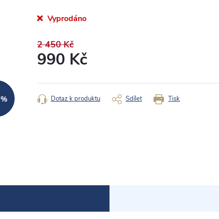
Vyprodáno
2 450 Kč
990 Kč
Měrná
cena:
Dotaz k produktu
Sdílet
Tisk
 %