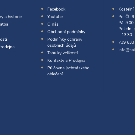
Facebook
Kostelní
y a historie
Youtube
Po-Čt: 9
Pá: 9:00
latba
O nás
Polední 
Obchodní podmínky
- 13:30
ostí
Podmínky ochrany
739 633
osobních údajů
Prodejna
info@sai
Tabulky velikostí
Kontakty a Prodejna
Půjčovna jachtařského
oblečení