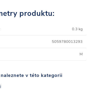
etry produktu:
:
0.3 kg
5059780013293
M
naleznete v této kategorii
j