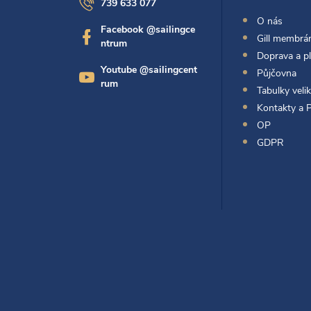
739 633 077
p
O nás
Facebook @sailingce
Gill membrán
ntrum
a
Doprava a p
Youtube @sailingcent
Půjčovna
t
rum
Tabulky velik
Kontakty a 
í
OP
GDPR