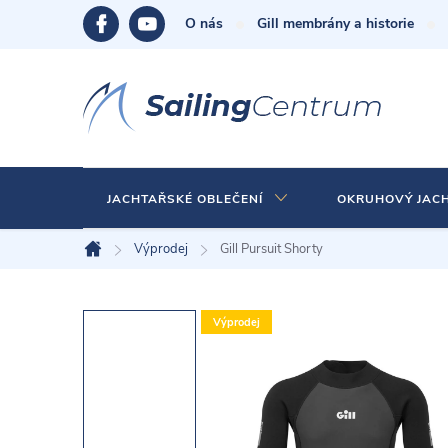
Přejít
O nás
Gill membrány a historie
na
obsah
JACHTAŘSKÉ OBLEČENÍ
OKRUHOVÝ JAC
Výprodej
Gill Pursuit Shorty
Domů
Výprodej