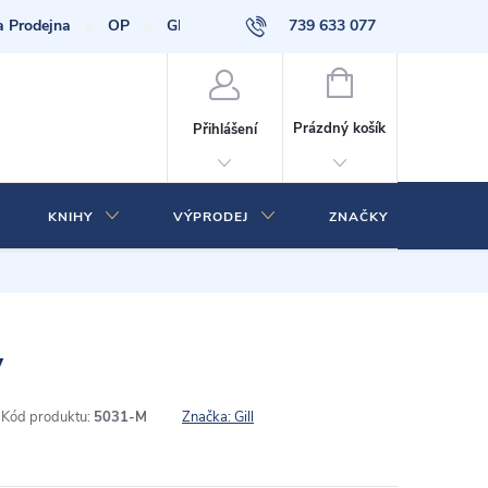
a Prodejna
OP
GDPR
739 633 077
NÁKUPNÍ
KOŠÍK
Prázdný košík
Přihlášení
KNIHY
VÝPRODEJ
ZNAČKY
y
Kód produktu:
5031-M
Značka:
Gill