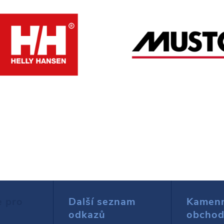
e pro
Další seznam
Kamen
odkazů
obcho