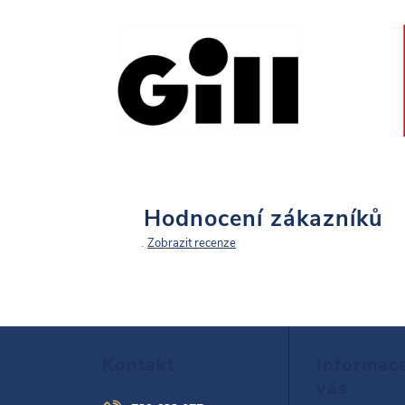
Hodnocení zákazníků
Zobrazit recenze
Z
Kontakt
Informac
á
vás