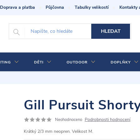
Doprava a platba
Půjčovna
Tabulky velikostí
Kontakty 
HLEDAT
HTING
DĚTI
OUTDOOR
DOPLŇKY
Gill Pursuit Short
Podrobnosti hodnocení
Neohodnoceno
Krátký 2/3 mm neopren. Velikost M.