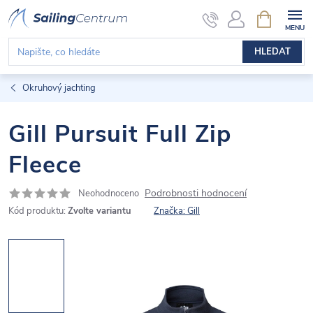
Přejít
NÁKUPNÍ
KOŠÍK
na
obsah
HLEDAT
Okruhový jachting
Gill Pursuit Full Zip
Fleece
Podrobnosti hodnocení
Neohodnoceno
Kód produktu:
Zvolte variantu
Značka:
Gill