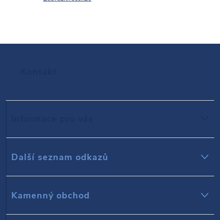
Z
Kontakt
á
p
Informace pro vás
a
t
Další seznam odkazů
í
Kamenný obchod