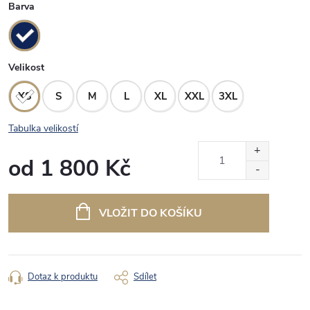
Barva
Velikost
XS
S
M
L
XL
XXL
3XL
Tabulka velikostí
od
1 800 Kč
Měrná
cena:
VLOŽIT DO KOŠÍKU
Dotaz k produktu
Sdílet