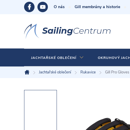
Přejít
O nás
Gill membrány a historie
na
obsah
JACHTAŘSKÉ OBLEČENÍ
OKRUHOVÝ JAC
Jachtařské oblečení
Rukavice
Gill Pro Gloves
Domů