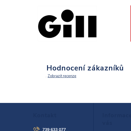
Hodnocení zákazníků
Zobrazit recenze
Z
Kontakt
Informac
á
vás
739 633 077