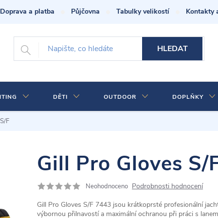
Doprava a platba
Půjčovna
Tabulky velikostí
Kontakty 
HLEDAT
HTING
DĚTI
OUTDOOR
DOPLŇKY
 S/F
Gill Pro Gloves S/
Podrobnosti hodnocení
Neohodnoceno
Gill Pro Gloves S/F 7443 jsou krátkoprsté profesionální jac
výbornou přilnavostí a maximální ochranou při práci s lanem