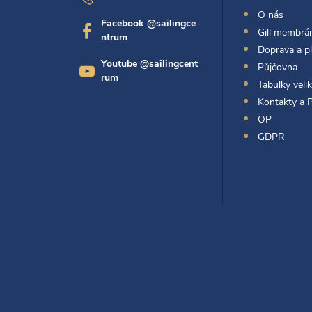
p
O nás
Facebook @sailingce
Gill membrán
ntrum
a
Doprava a p
Youtube @sailingcent
Půjčovna
t
rum
Tabulky velik
Kontakty a 
í
OP
GDPR