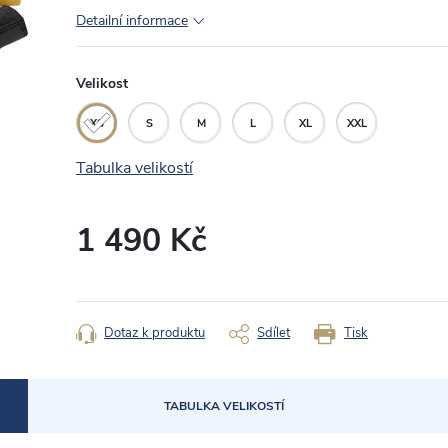
Detailní informace
Velikost
XS
S
M
L
XL
XXL
Tabulka velikostí
1 490 Kč
Měrná
cena:
Dotaz k produktu
Sdílet
Tisk
TABULKA VELIKOSTÍ