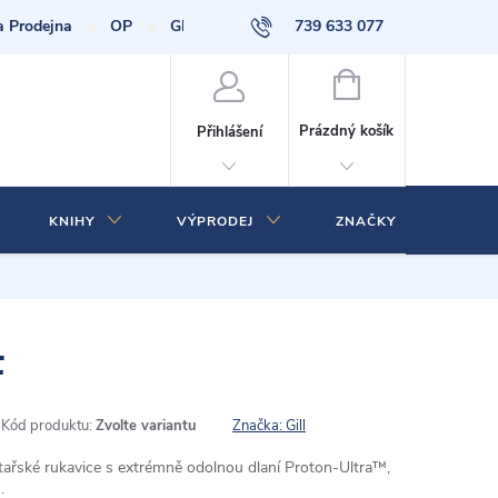
a Prodejna
OP
GDPR
739 633 077
NÁKUPNÍ
KOŠÍK
Prázdný košík
Přihlášení
KNIHY
VÝPRODEJ
ZNAČKY
F
Kód produktu:
Zvolte variantu
Značka:
Gill
htařské rukavice s extrémně odolnou dlaní Proton-Ultra™,
.