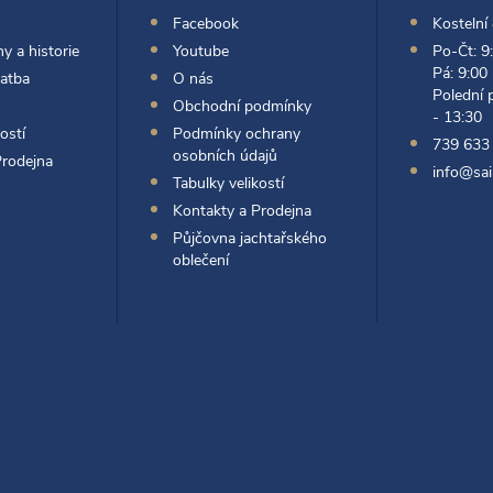
Facebook
Kostelní
y a historie
Youtube
Po-Čt: 9
Pá: 9:00
latba
O nás
Polední 
Obchodní podmínky
- 13:30
ostí
Podmínky ochrany
739 633
osobních údajů
Prodejna
info@sai
Tabulky velikostí
Kontakty a Prodejna
Půjčovna jachtařského
oblečení