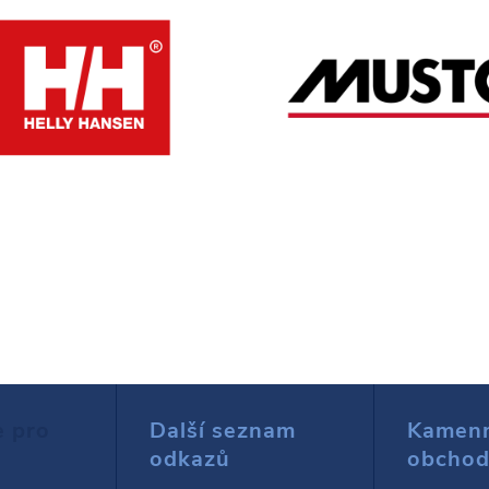
e pro
Další seznam
Kamen
odkazů
obcho