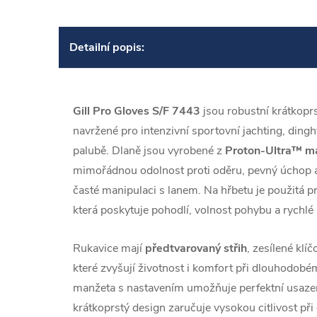
Detailní popis:
Gill Pro Gloves S/F 7443
jsou robustní krátkoprs
navržené pro intenzivní sportovní jachting, dingh
palubě. Dlaně jsou vyrobené z
Proton-Ultra™ ma
mimořádnou odolnost proti oděru, pevný úchop a 
časté manipulaci s lanem. Na hřbetu je použitá 
která poskytuje pohodlí, volnost pohybu a rychlé 
Rukavice mají
předtvarovaný střih
, zesílené klí
které zvyšují životnost i komfort při dlouhodobé
manžeta s nastavením umožňuje perfektní usazen
krátkoprstý design zaručuje vysokou citlivost při