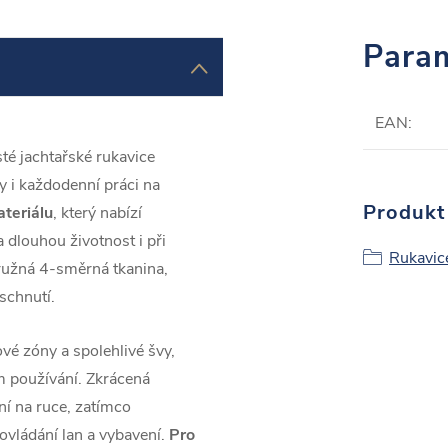
Param
EAN
:
té jachtařské rukavice
y i každodenní práci na
Produkt 
teriálu
, který nabízí
dlouhou životnost i při
Rukavic
pružná 4-směrná tkanina,
schnutí.
čové zóny a spolehlivé švy,
m používání. Zkrácená
í na ruce, zatímco
 ovládání lan a vybavení.
Pro