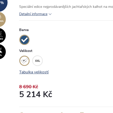
 %
Speciální edice nejprodávanějších jachtařských kalhot na mo
Detailní informace
ZDARMA
MA
Barva
Velikost
XL
XXL
Tabulka velikostí
8 690 Kč
5 214 Kč
Měrná
cena: