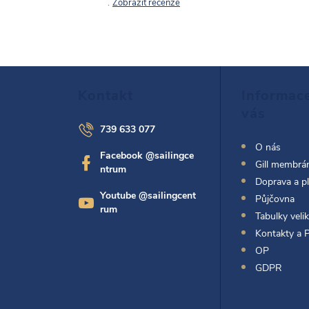
Zobrazit recenze
Z
Kontakt
Informac
á
vás
739 633 077
p
O nás
Facebook @sailingce
Gill membrán
ntrum
a
Doprava a p
Youtube @sailingcent
Půjčovna
t
rum
Tabulky velik
Kontakty a 
í
OP
GDPR