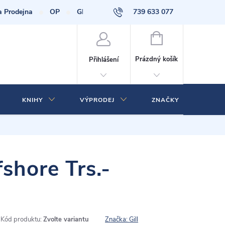
a Prodejna
OP
GDPR
739 633 077
NÁKUPNÍ
KOŠÍK
Prázdný košík
Přihlášení
KNIHY
VÝPRODEJ
ZNAČKY
shore Trs.-
Kód produktu:
Zvolte variantu
Značka:
Gill