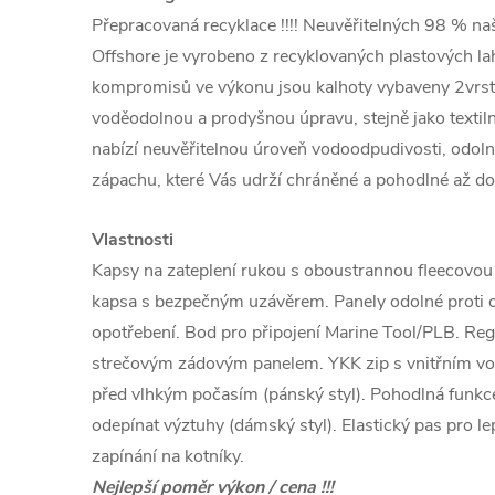
Přepracovaná recyklace !!!! Neuvěřitelných 98 % n
Offshore je vyrobeno z recyklovaných plastových la
kompromisů ve výkonu jsou kalhoty vybaveny 2vrs
voděodolnou a prodyšnou úpravu, stejně jako textiln
nabízí neuvěřitelnou úroveň vodoodpudivosti, odoln
zápachu, které Vás udrží chráněné a pohodlné až do
Vlastnosti
Kapsy na zateplení rukou s oboustrannou fleecovou
kapsa s bezpečným uzávěrem. Panely odolné proti o
opotřebení. Bod pro připojení Marine Tool/PLB. Re
strečovým zádovým panelem. YKK zip s vnitřním v
před vlhkým počasím (pánský styl). Pohodlná funkc
odepínat výztuhy (dámský styl). Elastický pas pro le
zapínání na kotníky.
Nejlepší poměr výkon / cena !!!