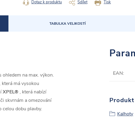
Dotaz k produktu
Sdílet
Tisk
TABULKA VELIKOSTÍ
Param
EAN
:
s ohledem na max. výkon.
, která má vysokou
ií
XPEL®
, která nabízí
Produkt 
ůči skvrnám a omezování
o celou dobu plavby.
Kalhoty