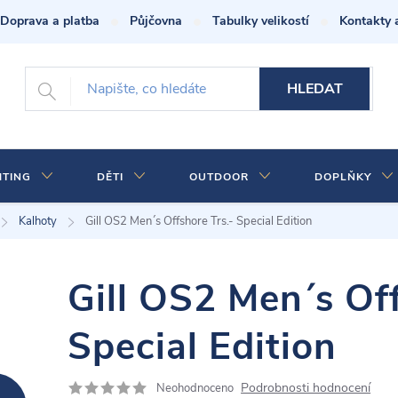
Doprava a platba
Půjčovna
Tabulky velikostí
Kontakty 
HLEDAT
HTING
DĚTI
OUTDOOR
DOPLŇKY
Kalhoty
Gill OS2 Men´s Offshore Trs.- Special Edition
Gill OS2 Men´s Off
Special Edition
Podrobnosti hodnocení
Neohodnoceno