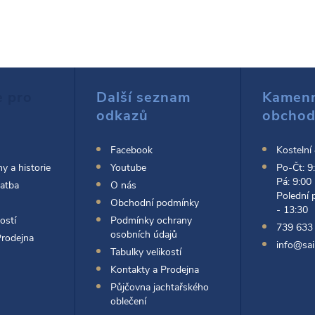
e pro
Další seznam
Kamen
odkazů
obcho
Facebook
Kostelní
y a historie
Youtube
Po-Čt: 9
Pá: 9:00
latba
O nás
Polední 
Obchodní podmínky
- 13:30
ostí
Podmínky ochrany
739 633
osobních údajů
Prodejna
info@sai
Tabulky velikostí
Kontakty a Prodejna
Půjčovna jachtařského
oblečení