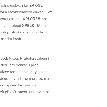
ašich pánských kalhot OS2
hví a recyklovaných vláken. Bez
tvou tkaninou
XPLORE®
pro
í technologií
XPEL®
, která
osti proti skvrnám a potlačení
 morku kostí.
 podšívkou. Hluboká stehenní
děru pro ochranu proti
gulace ramen na suchý zip se
oděodolným klínem pro ochranu
e dropseat bez nutnosti
pší přizpůsobení. Nastavitelné