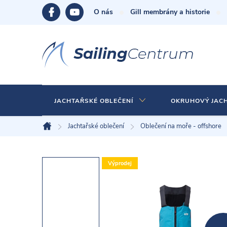
Přejít
O nás
Gill membrány a historie
na
obsah
JACHTAŘSKÉ OBLEČENÍ
OKRUHOVÝ JAC
Jachtařské oblečení
Oblečení na moře - offshore
Domů
Výprodej