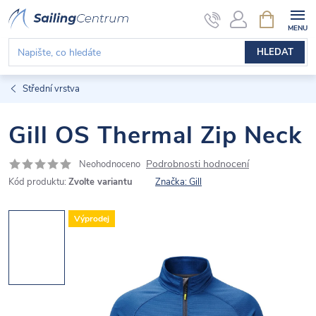
Přejít
NÁKUPNÍ
KOŠÍK
na
obsah
HLEDAT
Střední vrstva
Gill OS Thermal Zip Neck
Podrobnosti hodnocení
Neohodnoceno
Kód produktu:
Zvolte variantu
Značka:
Gill
Výprodej