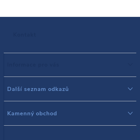
Z
Kontakt
á
p
Informace pro vás
a
t
Další seznam odkazů
í
Kamenný obchod