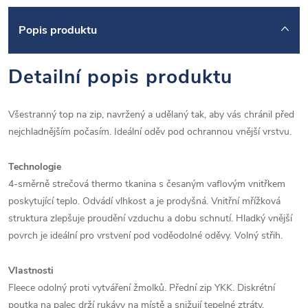
Popis produktu
Detailní popis produktu
Všestranný top na zip, navržený a udělaný tak, aby vás chránil před
nejchladnějším počasím. Ideální oděv pod ochrannou vnější vrstvu.
Technologie
4-směrně strečová thermo tkanina s česaným vaflovým vnitřkem
poskytující teplo. Odvádí vlhkost a je prodyšná. Vnitřní mřížková
struktura zlepšuje proudění vzduchu a dobu schnutí. Hladký vnější
povrch je ideální pro vrstvení pod voděodolné oděvy. Volný střih.
Vlastnosti
Fleece odolný proti vytváření žmolků. Přední zip YKK. Diskrétní
poutka na palec drží rukávy na místě a snižují tepelné ztráty.