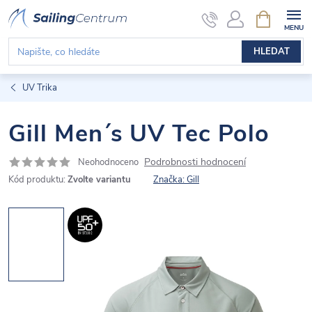
Přejít
NÁKUPNÍ
KOŠÍK
na
obsah
HLEDAT
UV Trika
Gill Men´s UV Tec Polo
Podrobnosti hodnocení
Neohodnoceno
Kód produktu:
Zvolte variantu
Značka:
Gill