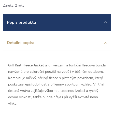
Záruka
:
2 roky
Popis produktu
Detailní popis:
Gill Knit Fleece Jacket
je univerzální a funkční fleecová bunda
navržená pro celoroční použití na vodě i v běžném outdooru.
Kombinuje měkký, hřejivý fleece s pleteným povrchem, který
poskytuje lepší odolnost a příjemný sportovní vzhled. Vnitřní
česaná vrstva zajišťuje výbornou tepelnou izolaci a rychlý
odvod vlhkosti, takže bunda hřeje i při vyšší aktivitě nebo
vlhku.