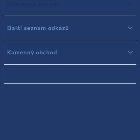
Informace pro vás
a
t
Další seznam odkazů
í
Kamenný obchod