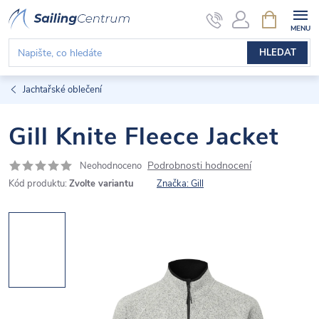
Přejít
NÁKUPNÍ
KOŠÍK
na
obsah
HLEDAT
Jachtařské oblečení
Gill Knite Fleece Jacket
Podrobnosti hodnocení
Neohodnoceno
Kód produktu:
Zvolte variantu
Značka:
Gill