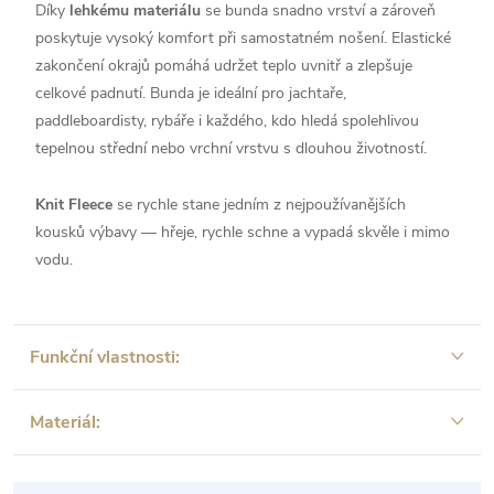
Díky
lehkému materiálu
se bunda snadno vrství a zároveň
poskytuje vysoký komfort při samostatném nošení. Elastické
zakončení okrajů pomáhá udržet teplo uvnitř a zlepšuje
celkové padnutí. Bunda je ideální pro jachtaře,
paddleboardisty, rybáře i každého, kdo hledá spolehlivou
tepelnou střední nebo vrchní vrstvu s dlouhou životností.
Knit Fleece
se rychle stane jedním z nejpoužívanějších
kousků výbavy — hřeje, rychle schne a vypadá skvěle i mimo
vodu.
Funkční vlastnosti:
Materiál: