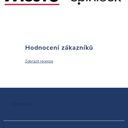
Hodnocení zákazníků
Zobrazit recenze
Z
Kontakt
á
p