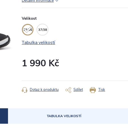
Detailní informace
Velikost
35/36
37/38
Tabulka velikostí
1 990 Kč
Měrná
cena:
Dotaz k produktu
Sdílet
Tisk
TABULKA VELIKOSTÍ