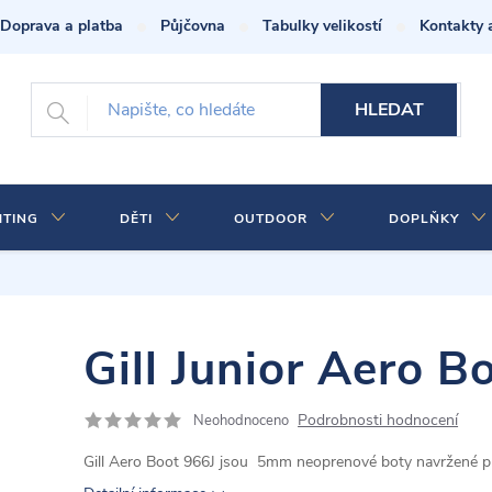
Doprava a platba
Půjčovna
Tabulky velikostí
Kontakty 
HLEDAT
HTING
DĚTI
OUTDOOR
DOPLŇKY
Gill Junior Aero B
Podrobnosti hodnocení
Neohodnoceno
Gill Aero Boot 966J
jsou 5mm neoprenové boty navržené pro