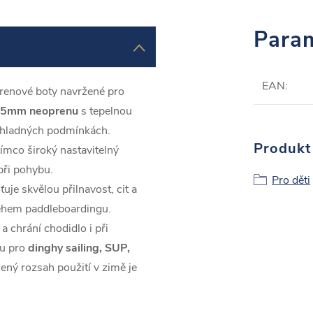
Param
EAN
:
renové boty navržené pro
5mm neoprenu
s tepelnou
v chladných podmínkách.
Produkt 
tímco široký nastavitelný
při pohybu.
Pro děti
uje skvělou přilnavost, cit a
 během paddleboardingu.
a chrání chodidlo i při
ou pro
dinghy sailing, SUP,
ený rozsah použití v zimě je