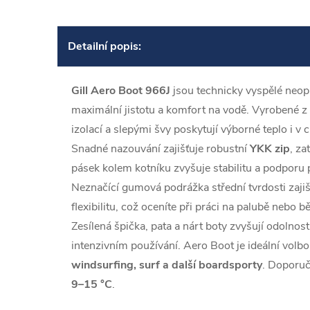
Detailní popis:
Gill Aero Boot 966J
jsou technicky vyspělé neop
maximální jistotu a komfort na vodě. Vyrobené z
izolací a slepými švy poskytují výborné teplo i 
Snadné nazouvání zajišťuje robustní
YKK zip
, za
pásek kolem kotníku zvyšuje stabilitu a podporu 
Neznačící gumová podrážka střední tvrdosti zajišť
flexibilitu, což oceníte při práci na palubě nebo
Zesílená špička, pata a nárt boty zvyšují odolnost 
intenzivním používání. Aero Boot je ideální volb
windsurfing, surf a další boardsporty
. Doporuč
9–15 °C
.