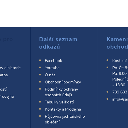
e pro
Další seznam
Kamen
odkazů
obcho
Facebook
Kostelní
y a historie
Youtube
Po-Čt: 9
Pá: 9:00
latba
O nás
Polední 
Obchodní podmínky
- 13:30
ostí
Podmínky ochrany
739 633
osobních údajů
Prodejna
info@sai
Tabulky velikostí
Kontakty a Prodejna
Půjčovna jachtařského
oblečení