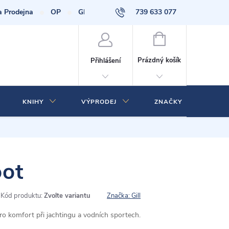
a Prodejna
OP
GDPR
739 633 077
NÁKUPNÍ
KOŠÍK
Prázdný košík
Přihlášení
KNIHY
VÝPRODEJ
ZNAČKY
oot
Kód produktu:
Zvolte variantu
Značka:
Gill
 komfort při jachtingu a vodních sportech.