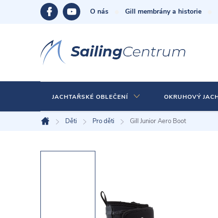
Přejít
O nás
Gill membrány a historie
na
obsah
JACHTAŘSKÉ OBLEČENÍ
OKRUHOVÝ JAC
Děti
Pro děti
Gill Junior Aero Boot
Domů