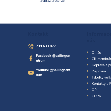
Zobrazit recenze
Z
Kontakt
Informac
á
vás
739 633 077
p
O nás
Facebook @sailingce
Gill membrán
ntrum
a
Doprava a p
Youtube @sailingcent
Půjčovna
t
rum
Tabulky velik
Kontakty a 
í
OP
GDPR