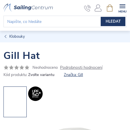
Přejít
NÁKUPNÍ
KOŠÍK
na
obsah
HLEDAT
Klobouky
Gill Hat
Podrobnosti hodnocení
Neohodnoceno
Kód produktu:
Zvolte variantu
Značka:
Gill