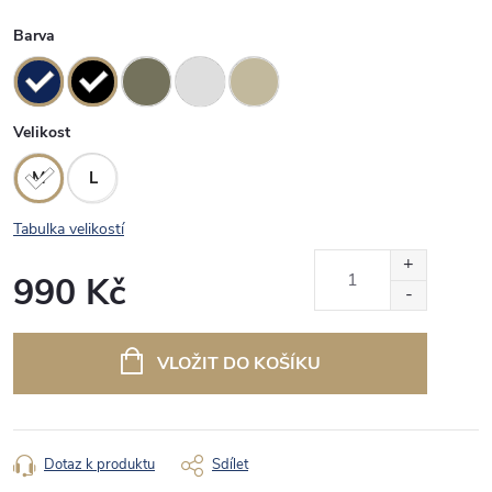
Barva
Velikost
M
L
Tabulka velikostí
990 Kč
Měrná
cena:
VLOŽIT DO KOŠÍKU
Dotaz k produktu
Sdílet