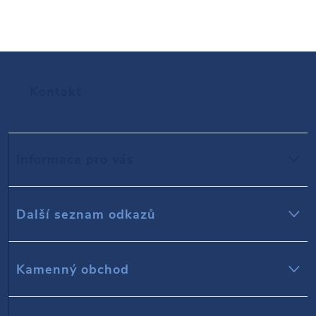
Z
Kontakt
á
p
Informace pro vás
a
t
Další seznam odkazů
í
Kamenný obchod