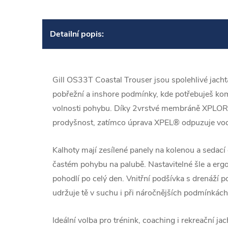
Detailní popis:
Gill OS33T Coastal Trouser jsou spolehlivé jach
pobřežní a inshore podmínky, kde potřebuješ ko
volnosti pohybu. Díky 2vrstvé membráně XPLOR
prodyšnost, zatímco úprava XPEL® odpuzuje vodu
Kalhoty mají zesílené panely na kolenou a sedací 
častém pohybu na palubě. Nastavitelné šle a ergo
pohodlí po celý den. Vnitřní podšívka s drenáží
udržuje tě v suchu i při náročnějších podmínkách
Ideální volba pro trénink, coaching i rekreační jac