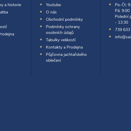
y a historie
Youtube
Po-Čt: 9
Pá: 9:00
latba
O nás
Polední 
Obchodní podmínky
- 13:30
ostí
Podmínky ochrany
739 633
osobních údajů
Prodejna
info@sai
Tabulky velikostí
Kontakty a Prodejna
Půjčovna jachtařského
oblečení