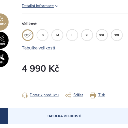
Detailní informace
ZDARMA
Velikost
ARMA
XS
S
M
L
XL
XXL
3XL
Tabulka velikostí
4 990 Kč
Měrná
cena:
Dotaz k produktu
Sdílet
Tisk
TABULKA VELIKOSTÍ