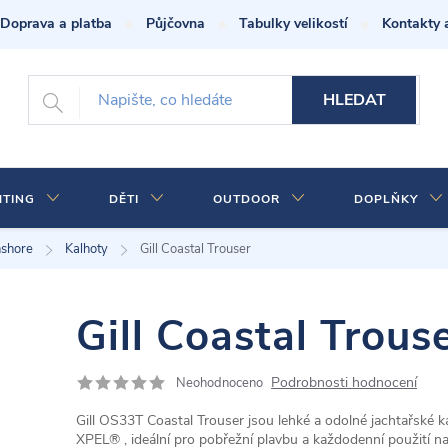
Doprava a platba
Půjčovna
Tabulky velikostí
Kontakty 
HLEDAT
HTING
DĚTI
OUTDOOR
DOPLŇKY
nshore
Kalhoty
Gill Coastal Trouser
Gill Coastal Trous
Podrobnosti hodnocení
Neohodnoceno
Gill OS33T Coastal Trouser jsou lehké a odolné jachtařs
XPEL®
, ideální pro pobřežní plavbu a každodenní použití n