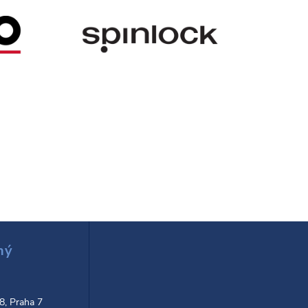
ný
d
 8, Praha 7