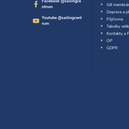
Facebook @sailingce
Gill membrán
ntrum
a
Doprava a p
Youtube @sailingcent
Půjčovna
t
rum
Tabulky velik
Kontakty a 
í
OP
GDPR