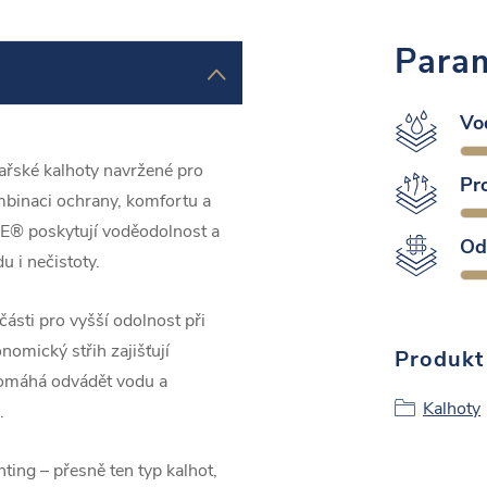
Param
Vo
tařské kalhoty navržené pro
Pr
mbinaci ochrany, komfortu a
E® poskytují voděodolnost a
Od
 i nečistoty.
části pro vyšší odolnost při
nomický střih zajišťují
Produkt 
 pomáhá odvádět vodu a
Kalhoty
.
hting – přesně ten typ kalhot,