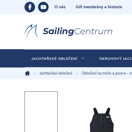
Přejít
O nás
Gill membrány a historie
na
obsah
JACHTAŘSKÉ OBLEČENÍ
OKRUHOVÝ JAC
Jachtařské oblečení
Oblečení na moře a jezera - i
Domů