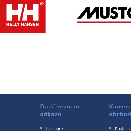
e pro
Další seznam
Kamen
odkazů
obcho
Facebook
Kostelní