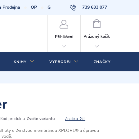
a Prodejna
OP
GDPR
739 633 077
NÁKUPNÍ
KOŠÍK
Prázdný košík
Přihlášení
KNIHY
VÝPRODEJ
ZNAČKY
er
Kód produktu:
Zvolte variantu
Značka:
Gill
ké kalhoty s 2vrstvou membránou XPLORE® a úpravou
a vodě.